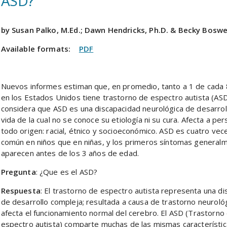
ASD?
by Susan Palko, M.Ed.; Dawn Hendricks, Ph.D. & Becky Boswel
Available formats:
PDF
Nuevos informes estiman que, en promedio, tanto a 1 de cada 
en los Estados Unidos tiene trastorno de espectro autista (ASD
considera que ASD es una discapacidad neurológica de desarrol
vida de la cual no se conoce su etiología ni su cura. Afecta a pe
todo origen: racial, étnico y socioeconómico. ASD es cuatro ve
común en niños que en niñas, y los primeros síntomas general
aparecen antes de los 3 años de edad.
Pregunta
: ¿Que es el ASD?
Respuesta
: El trastorno de espectro autista representa una d
de desarrollo compleja; resultada a causa de trastorno neuroló
afecta el funcionamiento normal del cerebro. El ASD (Trastorno
espectro autista) comparte muchas de las mismas característic