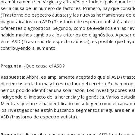
dramáticamente en Virginia y a través de todo el país durante
ser a causa de un numero de factores. Primero, hay que consid
(Trastorno de espectro autista) y las nuevas herramientas de d
diagnosticados con ASD (Trastorno de espectro autista) anter
diferentes diagnósticos. Segundo, como se evidencia en las revi
habido muchos cambios a los criterios de diagnóstico. A pesar 
en el ASD (Trastorno de espectro autista), es posible que hay
contribuyendo al aumento.
Pregunta
: ¿Que causa el ASD?
Respuesta
: Ahora, es ampliamente aceptado que el ASD (trast
diferencias en la forma y la estructura del cerebro. Se han pr
hemos podido identificar una sola razón. Los investigadores e
incluyendo el impacto de la herencia y la genética. Varios estud
Mientras que no se ha identificado un solo gen como el causant
los investigadores están buscando segmentos irregulares en el
ASD (trastorno de espectro autista).
Pregunta
: ¿Es posible que una persona tenga ASD (trastorno d