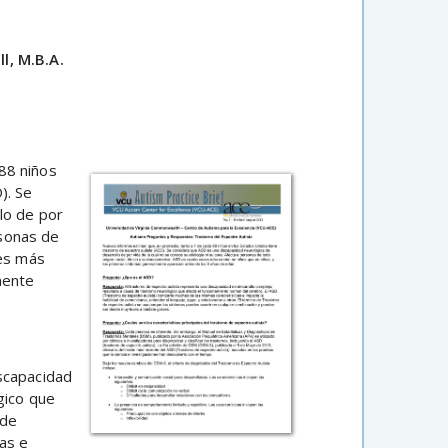
l, M.B.A.
88 niños
). Se
lo de por
rsonas de
ces más
mente
iscapacidad
gico que
 de
as e