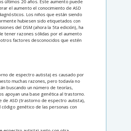
 los últimos 20 años. Éste aumento puede
erar el aumento el conocimiento de ASD
iagnósticos. Los niños que están siendo
iormente hubiesen sido etiquetados con
siones del DSM (ahora la 5ta edición), ha
de tener razones sólidas por el aumento
a otros factores desconocidos que estén
orno de espectro autista) es causado por
opuesto muchas razones, pero todavía no
stán buscando un número de teorías,
ios apoyan una base genética al trastorno.
e de ASD (trastorno de espectro autista),
 código genético de las personas con
e espectro autista) junto con otra